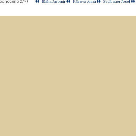
odnoceno 27×)
Bláha Jaromír
Kšírová Anna
Šedlbauer Josef