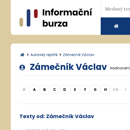
Autorský rejstřík
Zámečník Václav
Zámečník Václav
Hodnocení
#
A
B
C
D
E
F
G
H
CH
I
Texty od: Zámečník Václav