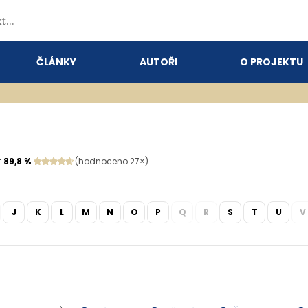
ČLÁNKY
AUTOŘI
O PROJEKTU
:
89,8 %
(hodnoceno 27×)
J
K
L
M
N
O
P
Q
R
S
T
U
V