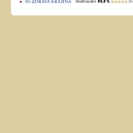
05 ZDRAVÁ KRAJINA
Hodnocení:
89,8 %
(h