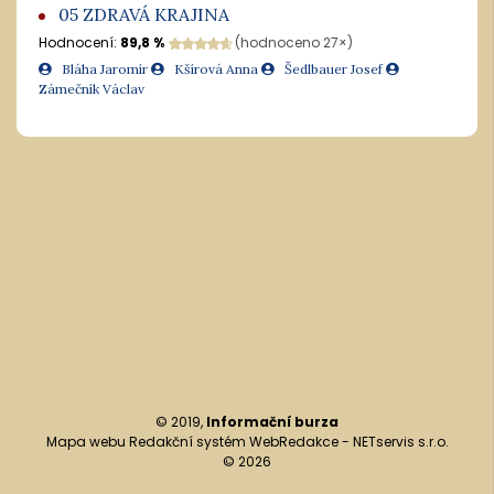
05 ZDRAVÁ KRAJINA
Hodnocení:
89,8 %
(hodnoceno 27×)
Bláha Jaromír
Kšírová Anna
Šedlbauer Josef
Zámečník Václav
© 2019,
Informační burza
Mapa webu
Redakční systém
WebRedakce
-
NETservis s.r.o.
© 2026