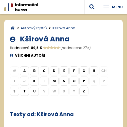
Autorský rejstřík
Kšírová Anna
Kšírová Anna
Hodnocení:
89,8 %
(hodnoceno 27×)
VŠICHNI AUTOŘI
#
A
B
C
D
E
F
G
H
CH
I
J
K
L
M
N
O
P
Q
R
S
T
U
V
W
X
Y
Z
Texty od: Kšírová Anna