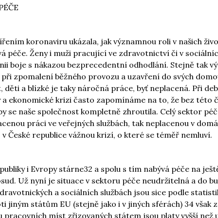
 PÉČE
řením koronaviru ukázala, jak významnou roli v našich živo
á péče. Ženy i muži pracující ve zdravotnictví či v sociální
linii boje s nákazou bezprecedentní odhodlání. Stejně tak 
 při zpomalení běžného provozu a uzavření do svých domov
děti a blízké je taky náročná práce, byť neplacená. Při de
a ekonomické krizi často zapomínáme na to, že bez této 
by se naše společnost kompletně zhroutila. Celý sektor péč
acenou práci ve veřejných službách, tak neplacenou v domá
 v České republice vážnou krizí, o které se téměř nemluví.
ubliky i Evropy stárne32 a spolu s tím nabývá péče na ješt
ud. Už nyní je situace v sektoru péče neudržitelná a do b
zdravotnických a sociálních službách jsou sice podle statisti
 jiným státům EU (stejně jako i v jiných sférách) 34 však
u pracovních míst zřizovaných státem jsou platy vyšší než 