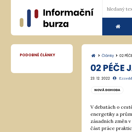
PODOBNÉ ČLÁNKY
Články
02 PÉČ
02 PÉČE 
23. 12. 2022
Ezzeddi
NOVÁ DOHODA
V debatách o cest
energetiky a průmy
zásadních změn v 
část práce praktic