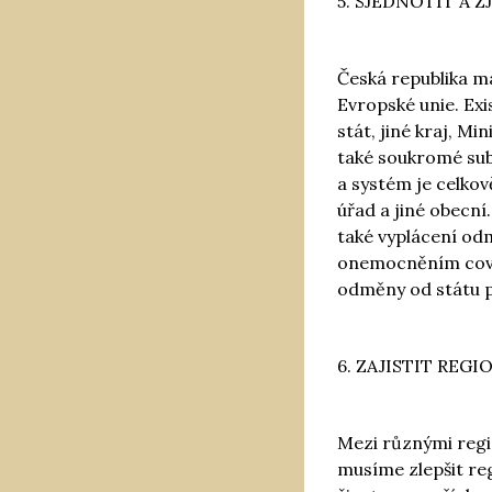
5. SJEDNOTIT A 
Česká republika má
Evropské unie. Exi
stát, jiné kraj, M
také soukromé sub
a systém je celko
úřad a jiné obecní
také vyplácení odm
onemocněním covi
odměny od státu p
6. ZAJISTIT RE
Mezi různými regi
musíme zlepšit re