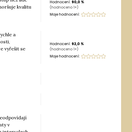
Hodnocení:
90,0
%
oršuje kvalitu
(hodnoceno
1
×)
Moje hodnocení:
rychle a
osti,
Hodnocení:
92,0
%
e vyřešit se
(hodnoceno
1
×)
Moje hodnocení:
neodpovídají
aty v
h intervalech.