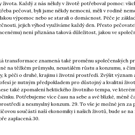
ty života. Každý z nás někdy v životě potřeboval pomoc: všic
otřeba pečovat, byli jsme někdy nemocní, měli v rodině ne
dskou výpomoc nebo se starali o domácnost. Péče je základ
ečnosti, jejich výhod využíváme každý den. Přesto pečovatel
acenému) není přiznána taková důležitost, jakou ve společ
ká transformace znamená také proměnu společenských pri
ené na těžkém průmyslu, neustálém růstu a konzumu, s čímž
, k péči o druhé, krajinu i životní prostředí. Zvýšit význam
fesí je nutným předpokladem pro důstojný a kvalitní život 
nese také zpomalení hektického životního tempa, ve kterém
očinku. Potřebujeme více času na sebe a své blízké, méně č
 prostředí a nesmyslný konzum. 29. To vše je možné jen za 
líčovou součástí naší ekonomiky i našich životů, bude se na 
obře zaplacená.30.