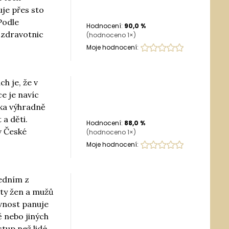
je přes sto
Podle
Hodnocení:
90,0
%
 zdravotnic
(hodnoceno
1
×)
Moje hodnocení:
h je, že v
ce je navíc
řka výhradně
 a děti.
Hodnocení:
88,0
%
v České
(hodnoceno
1
×)
Moje hodnocení:
jedním z
aty žen a mužů
ovnost panuje
ě nebo jiných
stup než lidé