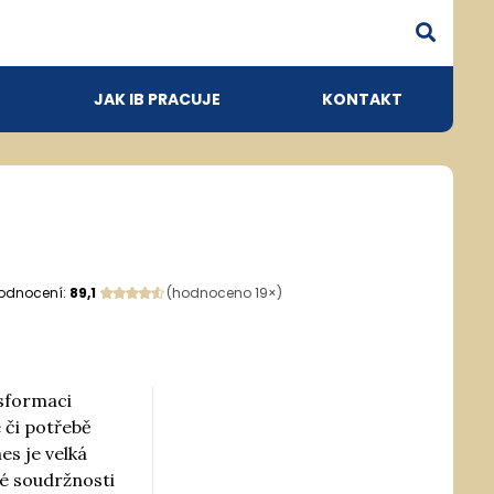
JAK IB PRACUJE
KONTAKT
odnocení:
89,1
(hodnoceno 19×)
nsformaci
 či potřebě
es je velká
ké soudržnosti