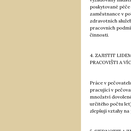
poskytované péče j
zaměstnance v pob
zdravotních služeb
pracovních podmín
činnosti.
4. ZAJISTIT LID
PRACOVIŠTI A V
Práce v pečovatels
pracující v pečova
množství dovolené
určitého počtu let
zlepšují vztahy na