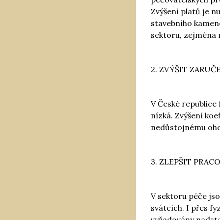
Zvýšení platů je n
stavebního kamene
sektoru, zejména
2. ZVÝŠIT ZARUČ
V České republice 
nízká. Zvýšení koe
nedůstojnému oho
3. ZLEPŠIT PRA
V sektoru péče js
svátcích. I přes f
vyžadovány nadsta