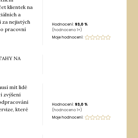
et klientek na
iálních a
 za nejistých
Hodnocení:
93,0
%
 o pracovní
(hodnoceno
1
×)
Moje hodnocení:
ZTAHY NA
usí mít lidé
í zvýšení
 odpracování
Hodnocení:
93,0
%
ervize, které
(hodnoceno
1
×)
Moje hodnocení: