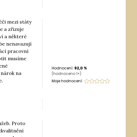
éči mezi státy
e a zřizuje
ví a některé
ebe nenavazují
ácí pracovní
notit musíme
bené
Hodnocení:
92,0
%
 nárok na
(hodnoceno
1
×)
e.
Moje hodnocení:
užeb. Proto
kvalitnění