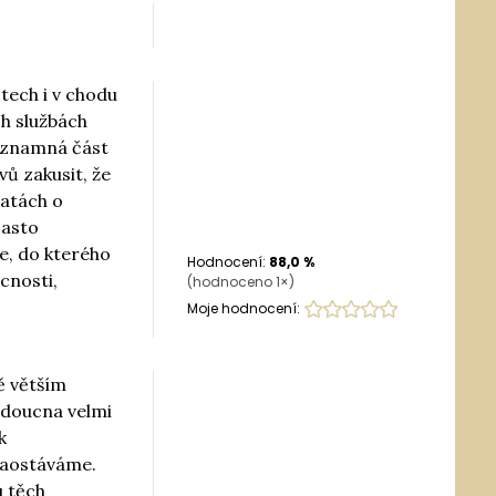
tech i v chodu
ch službách
významná část
ů zakusit, že
batách o
často
e, do kterého
Hodnocení:
88,0
%
cnosti,
(hodnoceno
1
×)
Moje hodnocení:
ě větším
udoucna velmi
k
 zaostáváme.
u těch