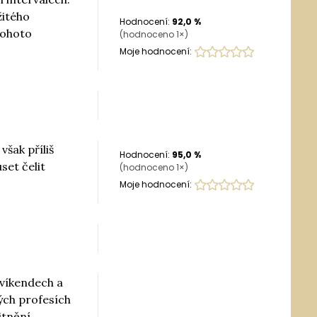
žitého
Hodnocení:
92,0
%
tohoto
(hodnoceno
1
×)
Moje hodnocení:
však příliš
Hodnocení:
95,0
%
set čelit
(hodnoceno
1
×)
Moje hodnocení:
 víkendech a
kých profesích
itnění