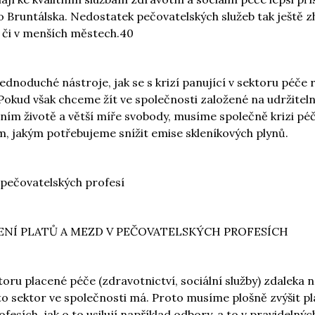
 Bruntálska. Nedostatek pečovatelských služeb tak ještě zh
h či v menších městech.40
jednoduché nástroje, jak se s krizí panující v sektoru péče 
okud však chceme žít ve společnosti založené na udržiteln
ním životě a větší míře svobody, musíme společně krizi péč
, jakým potřebujeme snížit emise skleníkových plynů.
pečovatelských profesí
ŠENÍ PLATŮ A MEZD V PEČOVATELSKÝCH PROFESÍCH
toru placené péče (zdravotnictví, sociální služby) zdaleka 
o sektor ve společnosti má. Proto musíme plošně zvýšit pl
esích, jak o to usilují například odbory, a to v pravidelnýc