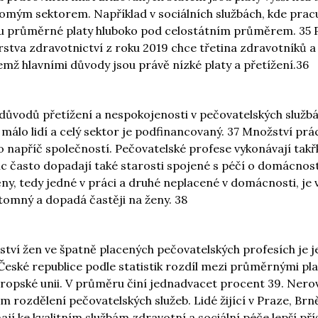
omým sektorem. Například v sociálních službách, kde pracu
 jsou průměrné platy hluboko pod celostátním průměrem. 35 
rstva zdravotnictví z roku 2019 chce třetina zdravotníků a
emž hlavními důvody jsou právě nízké platy a přetížení.36
důvodů přetížení a nespokojenosti v pečovatelských službác
 málo lidí a celý sektor je podfinancovaný. 37 Množství prá
 napříč společností. Pečovatelské profese vykonávají tak
íc často dopadají také starosti spojené s péčí o domácnost
y, tedy jedné v práci a druhé neplacené v domácnosti, je 
ítomný a dopadá častěji na ženy. 38
ství žen ve špatně placených pečovatelských profesích je 
České republice podle statistik rozdíl mezi průměrnými pl
Evropské unii. V průměru činí jednadvacet procent 39. Ner
ím rozdělení pečovatelských služeb. Lidé žijící v Praze, Brn
jí ke kvalitním službám zdravotní a sociální péče lepší pří