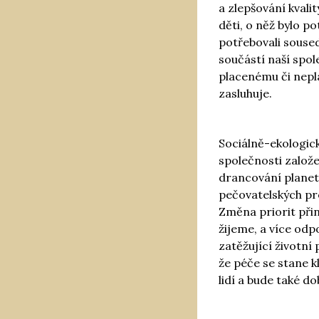
a zlepšování kvali
děti, o něž bylo p
potřebovali souse
součástí naší spol
placenému či nepl
zasluhuje.
Sociálně-ekologic
společnosti založ
drancování planety
pečovatelských pro
Změna priorit při
žijeme, a více odp
zatěžující životní
že péče se stane k
lidí a bude také d