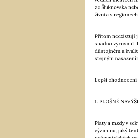
ze Šluknovska nebo
života v regionec
Přitom neexistují 
snadno vyrovnat. P
důstojném a kvalit
stejným nasazením
Lepší ohodnocení 
1. PLOŠNÉ NAVÝ
Platy a mzdy v sek
významu, jaký tent
pečovatelských prof