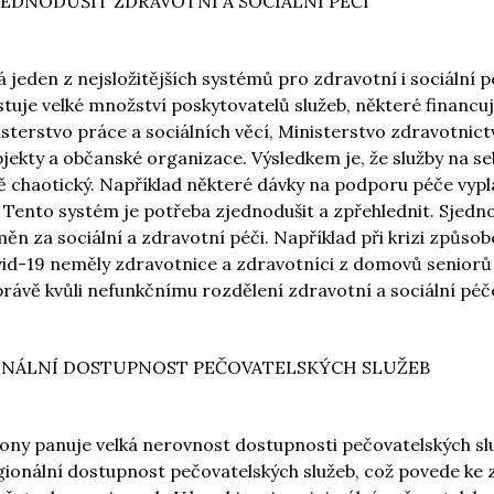
ZJEDNODUŠIT ZDRAVOTNÍ A SOCIÁLNÍ PÉČI
 jeden z nejsložitějších systémů pro zdravotní i sociální p
stuje velké množství poskytovatelů služeb, některé financuj
inisterstvo práce a sociálních věcí, Ministerstvo zdravotnict
jekty a občanské organizace. Výsledkem je, že služby na s
vě chaotický. Například některé dávky na podporu péče vypl
. Tento systém je potřeba zjednodušit a zpřehlednit. Sjed
ěn za sociální a zdravotní péči. Například při krizi způso
d-19 neměly zdravotnice a zdravotníci z domovů seniorů
rávě kvůli nefunkčnímu rozdělení zdravotní a sociální péč
GIONÁLNÍ DOSTUPNOST PEČOVATELSKÝCH SLUŽEB
ony panuje velká nerovnost dostupnosti pečovatelských sl
gionální dostupnost pečovatelských služeb, což povede ke z