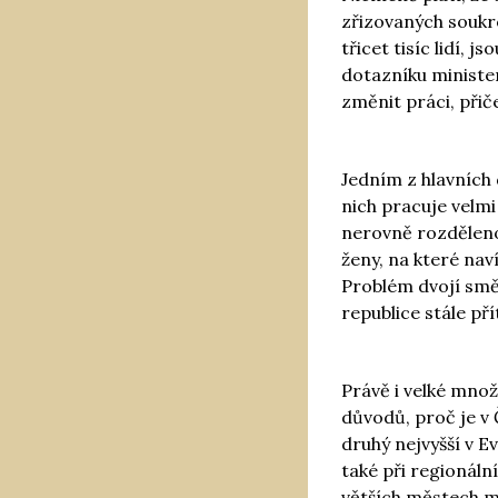
zřizovaných soukr
třicet tisíc lidí,
dotazníku ministe
změnit práci, přič
Jedním z hlavních 
nich pracuje velmi
nerovně rozděleno
ženy, na které nav
Problém dvojí směn
republice stále př
Právě i velké množ
důvodů, proč je v 
druhý nejvyšší v 
také při regionáln
větších městech ma