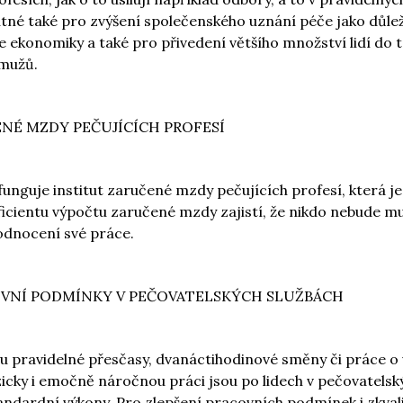
utné také pro zvýšení společenského uznání péče jako důle
 ekonomiky a také pro přivedení většího množství lidí do 
 mužů.
ENÉ MZDY PEČUJÍCÍCH PROFESÍ
funguje institut zaručené mzdy pečujících profesí, která je 
ficientu výpočtu zaručené mzdy zajistí, že nikdo nebude mu
dnocení své práce.
COVNÍ PODMÍNKY V PEČOVATELSKÝCH SLUŽBÁCH
ou pravidelné přesčasy, dvanáctihodinové směny či práce o
yzicky i emočně náročnou práci jsou po lidech v pečovatels
ndardní výkony. Pro zlepšení pracovních podmínek i zkval