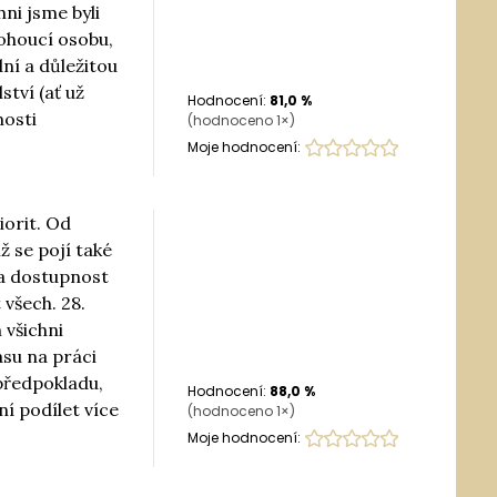
hni jsme byli
mohoucí osobu,
ní a důležitou
ství (ať už
Hodnocení:
81,0
%
nosti
(hodnoceno
1
×)
Moje hodnocení:
orit. Od
 se pojí také
 a dostupnost
všech. 28.
 všichni
asu na práci
předpokladu,
Hodnocení:
88,0
%
ní podílet více
(hodnoceno
1
×)
Moje hodnocení: