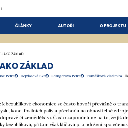
ČLÁNKY
AUTOŘI
O PROJEKTU
E JAKO ZÁKLAD
JAKO ZÁKLAD
H
ne Petra
Hejzlarová Eva
Selingerová Petra
Tomášková Vladimíra
ě k bezuhlíkové ekonomice se často hovoří převážně o tra
slu, konci fosilních paliv a přechodu na obnovitelné zdroje
dopravě či zemědělství. Často zapomínáme na to, že již dn
ky bezuhlíková, přitom však klíčová pro udržení společens