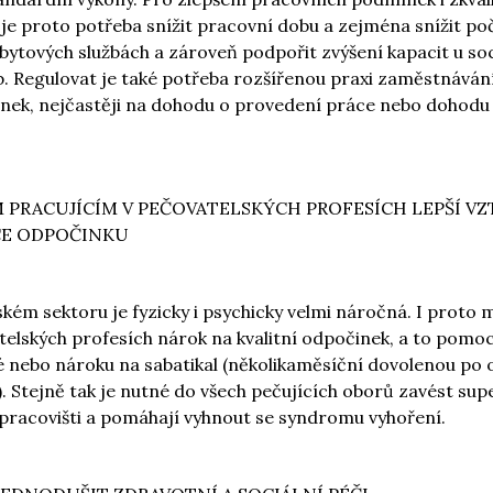
e proto potřeba snížit pracovní dobu a zejména snížit poč
ytových službách a zároveň podpořit zvýšení kapacit u soc
. Regulovat je také potřeba rozšířenou praxi zaměstnávání
ek, nejčastěji na dohodu o provedení práce nebo dohodu
EM PRACUJÍCÍM V PEČOVATELSKÝCH PROFESÍCH LEPŠÍ V
ÍCE ODPOČINKU
kém sektoru je fyzicky i psychicky velmi náročná. I proto m
telských profesích nárok na kvalitní odpočinek, a to pomoc
 nebo nároku na sabatikal (několikaměsíční dovolenou po
). Stejně tak je nutné do všech pečujících oborů zavést sup
 pracovišti a pomáhají vyhnout se syndromu vyhoření.