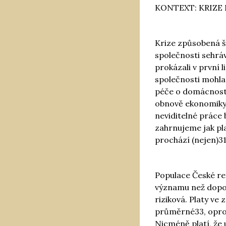
KONTEXT: KRIZE
Krize způsobená ší
společnosti sehráv
prokázali v první 
společnosti mohla
péče o domácnost, 
obnově ekonomiky 
neviditelné práce 
zahrnujeme jak pl
prochází (nejen)31
Populace České rep
významu než dopos
riziková. Platy ve 
průměrné33, oproti
Nicméně platí, že 